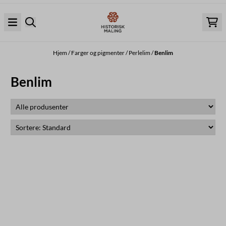
Hopp til innhold
Hjem
/
Farger og pigmenter
/
Perlelim
/
Benlim
Benlim