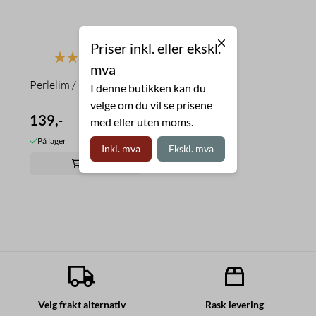
Priser inkl. eller ekskl.
Karakter:
4.0 av 5 mulige
mva
Perlelim / benlim
I denne butikken kan du
velge om du vil se prisene
139,-
med eller uten moms.
På lager
Inkl. mva
Ekskl. mva
Kjøp
Velg frakt alternativ
Rask levering