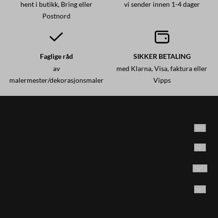
hent i butikk, Bring eller
vi sender innen 1-4 dager
Postnord
Faglige råd
SIKKER BETALING
av
med Klarna, Visa, faktura eller
malermester/dekorasjonsmaler
Vipps
Historisk maling AS
Adresse: Brødrene Olsensvei 53
Vilkår
1870 Ørje, Norge
Kontakt oss
Følg oss på Instagram
Email:
post@historiskmaling.no
E-post
Opprett konto
Tlf. 45404155 man. -fre. kl. 9-15