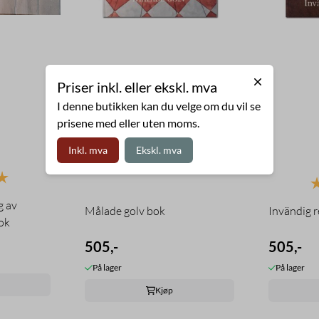
Priser inkl. eller ekskl. mva
I denne butikken kan du velge om du vil se
prisene med eller uten moms.
Inkl. mva
Ekskl. mva
5.0 av 5 mulige
K
g av
Målade golv bok
Invändig 
bok
505,-
505,-
På lager
På lager
Kjøp