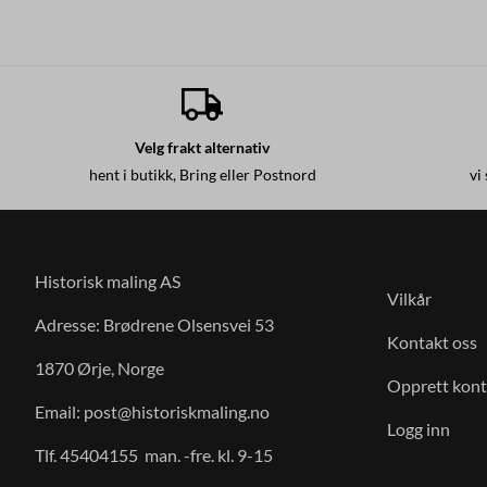
Velg frakt alternativ
hent i butikk, Bring eller Postnord
vi
Historisk maling AS
Vilkår
Adresse: Brødrene Olsensvei 53
Kontakt oss
1870 Ørje, Norge
Opprett kon
Email:
post@historiskmaling.no
Logg inn
Tlf. 45404155 man. -fre. kl. 9-15