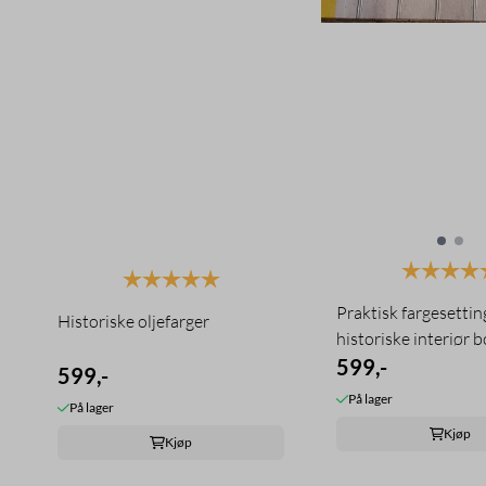
Karakter:
Karakter:
5.0 av 5 mulige
Praktisk fargesettin
Historiske oljefarger
historiske interiør 
599,-
599,-
På lager
På lager
Kjøp
Kjøp