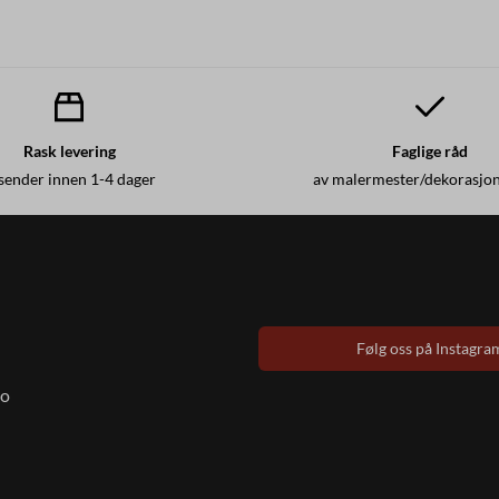
Rask levering
Faglige råd
 sender innen 1-4 dager
av malermester/dekorasjo
Følg oss på Instagra
to