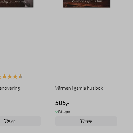
arakter:
4.5 av 5 mulige
renovering
Värmen i gamla hus bok
505,-
På lager
Kjøp
Kjøp