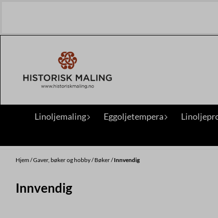
Hopp til innhold
Linoljemaling
Eggoljetempera
Linoljepr
Hjem
/
Gaver, bøker og hobby
/
Bøker
/
Innvendig
Innvendig