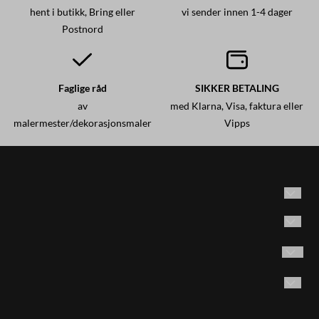
hent i butikk, Bring eller
vi sender innen 1-4 dager
Postnord
Faglige råd
SIKKER BETALING
av
med Klarna, Visa, faktura eller
malermester/dekorasjonsmaler
Vipps
Historisk maling AS
Adresse: Brødrene Olsensvei 53
Vilkår
1870 Ørje, Norge
Kontakt oss
Følg oss på Instagram
Email:
post@historiskmaling.no
E-post
Opprett konto