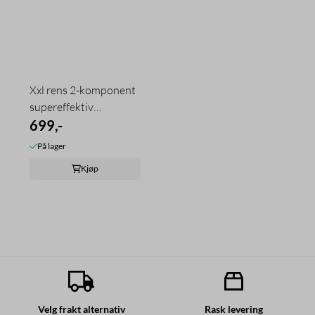
Xxl rens 2-komponent
supereffektiv
boblebadrens ...
699,-
På lager
Kjøp
Velg frakt alternativ
Rask levering