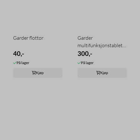
Garder flottør
Garder
multifunksjonstabletter
40,-
1 kg
300,-
På lager
På lager
Kjøp
Kjøp