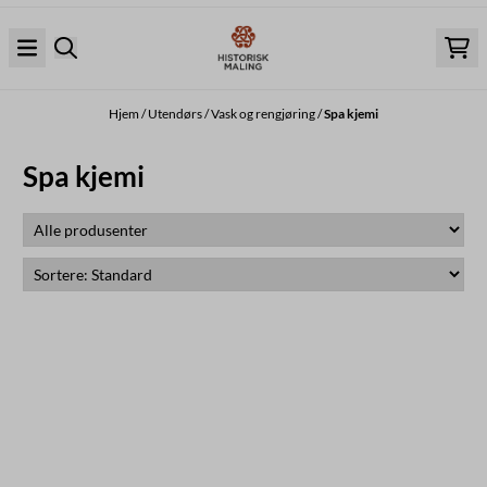
Hopp til innhold
Hjem
/
Utendørs
/
Vask og rengjøring
/
Spa kjemi
Spa kjemi