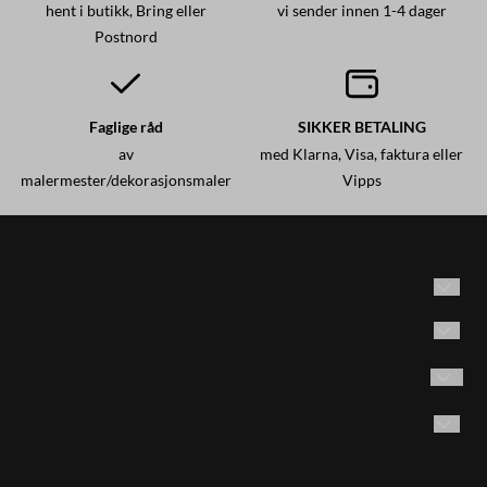
hent i butikk, Bring eller
vi sender innen 1-4 dager
Postnord
Faglige råd
SIKKER BETALING
av
med Klarna, Visa, faktura eller
malermester/dekorasjonsmaler
Vipps
Historisk maling AS
Adresse: Brødrene Olsensvei 53
Vilkår
1870 Ørje, Norge
Kontakt oss
Følg oss på Instagram
Email:
post@historiskmaling.no
E-post
Opprett konto
Tlf. 45404155 man. -fre. kl. 9-15