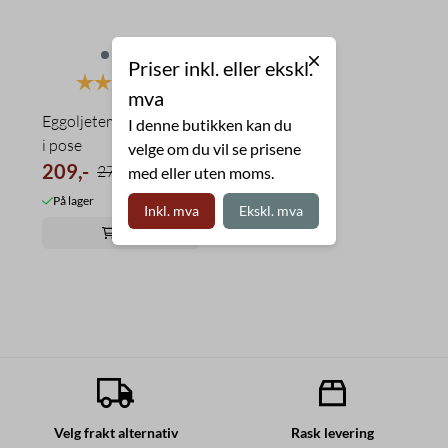
Priser inkl. eller ekskl.
Karakter:
5.0 av 5 mulige
mva
Eggoljetempera maling
I denne butikken kan du
i pose
velge om du vil se prisene
209,-
277,-
med eller uten moms.
På lager
Inkl. mva
Ekskl. mva
Kjøp
Velg frakt alternativ
Rask levering