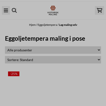
Hopp til innhold
Hjem
/
Eggoljetempera
/
Lag maling selv
Eggoljetempera maling i pose
-25%