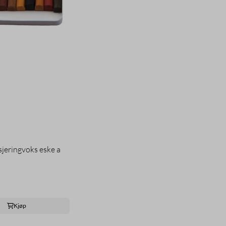
sjeringvoks eske a
Kjøp