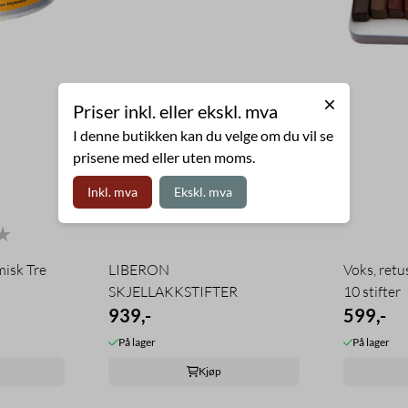
Priser inkl. eller ekskl. mva
I denne butikken kan du velge om du vil se
prisene med eller uten moms.
Inkl. mva
Ekskl. mva
3.0 av 5 mulige
misk Tre
LIBERON
Voks, retu
SKJELLAKKSTIFTER
10 stifter
939,-
599,-
På lager
På lager
Kjøp