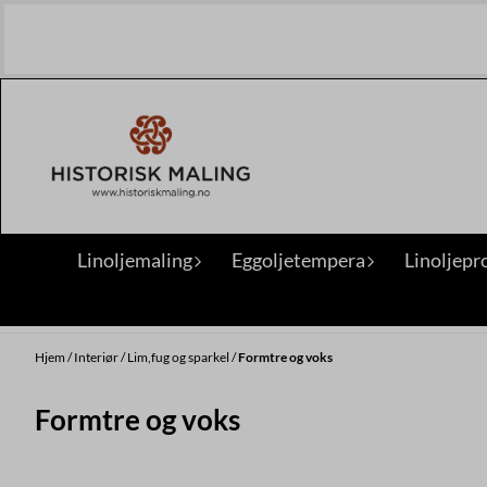
Hopp til innhold
Linoljemaling
Eggoljetempera
Linoljepr
Hjem
/
Interiør
/
Lim,fug og sparkel
/
Formtre og voks
Formtre og voks