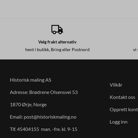
Velg frakt alternativ
hent i butikk, Bring eller Postnord
vi
Historisk maling AS
Vilkår
Adresse: Brødrene Olsensvei 53
Kontakt oss
1870 Ørje, Norge
Opprett kon
Email:
post@historiskmaling.no
Logg inn
Tlf. 45404155 man. -fre. kl. 9-15