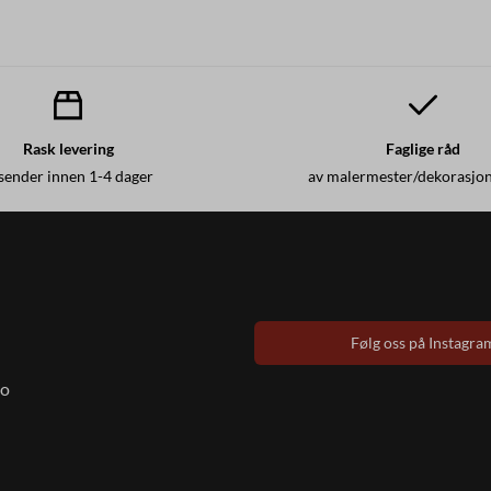
Rask levering
Faglige råd
 sender innen 1-4 dager
av malermester/dekorasjo
Følg oss på Instagra
to