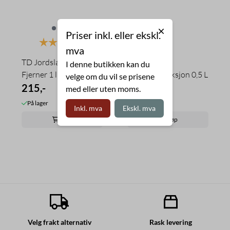
Priser inkl. eller ekskl.
Karakter:
4.0 av 5 mulige
mva
TD Jordslag og Sopp
Blåtind
I denne butikken kan du
Fjerner 1 l
hånddesinfeksjon 0,5 L
velge om du vil se prisene
215,-
125,-
med eller uten moms.
På lager
På lager
Inkl. mva
Ekskl. mva
Kjøp
Kjøp
Velg frakt alternativ
Rask levering