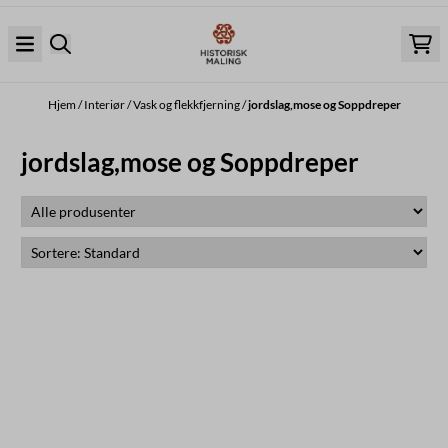
Hopp til innhold
Hjem
/
Interiør
/
Vask og flekkfjerning
/
jordslag,mose og Soppdreper
jordslag,mose og Soppdreper