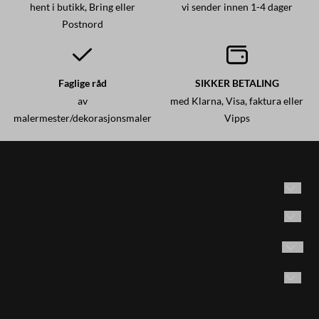
hent i butikk, Bring eller
vi sender innen 1-4 dager
Postnord
Faglige råd
SIKKER BETALING
av
med Klarna, Visa, faktura eller
malermester/dekorasjonsmaler
Vipps
Historisk maling AS
Adresse: Brødrene Olsensvei 53
Vilkår
1870 Ørje, Norge
Kontakt oss
Følg oss på Instagram
Email:
post@historiskmaling.no
E-post
Opprett konto
Tlf. 45404155 man. -fre. kl. 9-15