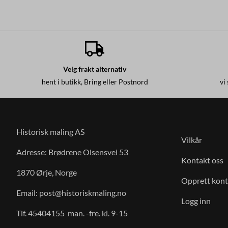
Velg frakt alternativ
hent i butikk, Bring eller Postnord
vi
Historisk maling AS
Vilkår
Adresse: Brødrene Olsensvei 53
Kontakt oss
1870 Ørje, Norge
Opprett kon
Email:
post@historiskmaling.no
Logg inn
Tlf. 45404155 man. -fre. kl. 9-15