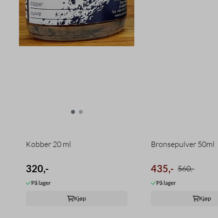
Kobber 20 ml
Bronsepulver 50ml
320,-
435,-
560,-
På lager
På lager
Kjøp
Kjøp