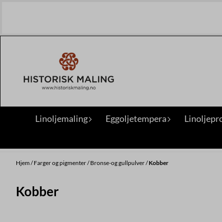
Hopp til innhold
Linoljemaling
Eggoljetempera
Linoljepr
Hjem
/
Farger og pigmenter
/
Bronse-og gullpulver
/
Kobber
Kobber