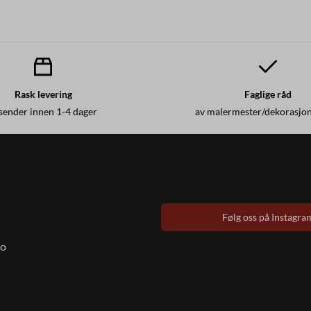
Rask levering
Faglige råd
 sender innen 1-4 dager
av malermester/dekorasjo
Følg oss på Instagra
to