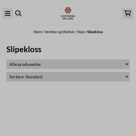
Hopp til innhold
Hjem
/
Verktøy og tilbehør
/
Slipe
/
Slipekloss
Slipekloss