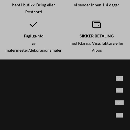
hent i butikk, Bring eller
vi sender innen 1-4 dager
Postnord
Faglige råd
SIKKER BETALING
av
med Klarna, Visa, faktura eller
malermester/dekorasjonsmaler
Vipps
Historisk maling AS
Adresse: Brødrene Olsensvei 53
Vilkår
1870 Ørje, Norge
Kontakt oss
Følg oss på Instagram
Email:
post@historiskmaling.no
E-post
Opprett konto