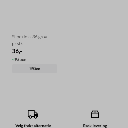
Slipekloss 36 grov
pr.stk
36,-
På lager
Kjøp
Velg frakt alternativ
Rask levering