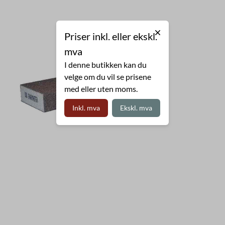
Priser inkl. eller ekskl.
mva
I denne butikken kan du
velge om du vil se prisene
med eller uten moms.
Inkl. mva
Ekskl. mva