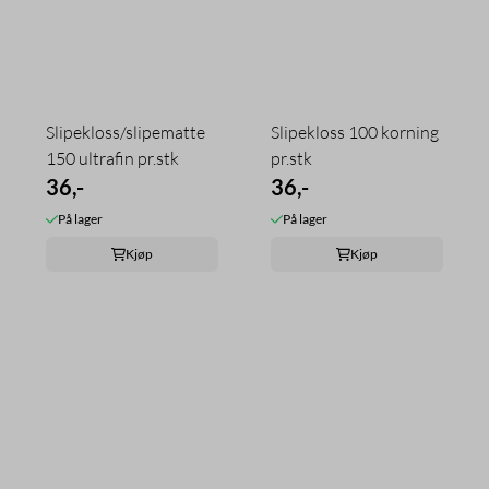
Slipekloss/slipematte
Slipekloss 100 korning
150 ultrafin pr.stk
pr.stk
36,-
36,-
På lager
På lager
Kjøp
Kjøp