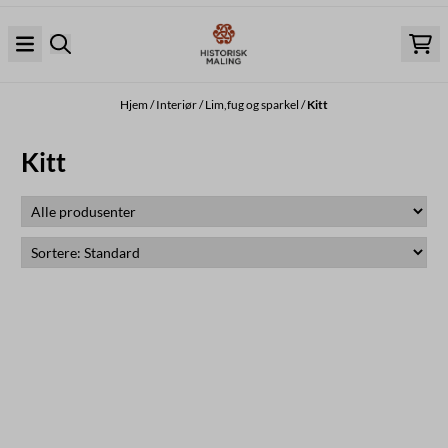
Hopp til innhold
Hjem
/
Interiør
/
Lim,fug og sparkel
/
Kitt
Kitt