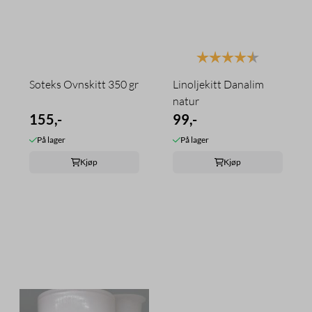
Karakter:
4.4 av 5 mu
Soteks Ovnskitt 350 gr
Linoljekitt Danalim
natur
155,-
99,-
På lager
På lager
Kjøp
Kjøp