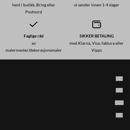
hent i butikk, Bring eller
vi sender innen 1-4 dager
Postnord
Faglige råd
SIKKER BETALING
av
med Klarna, Visa, faktura eller
malermester/dekorasjonsmaler
Vipps
Historisk maling AS
Adresse: Brødrene Olsensvei 53
Vilkår
1870 Ørje, Norge
Kontakt oss
Følg oss på Instagram
Email:
post@historiskmaling.no
E-post
Opprett konto