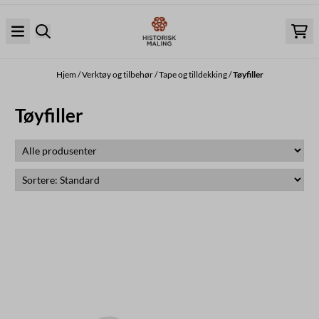
Hopp til innhold
Hjem
/
Verktøy og tilbehør
/
Tape og tilldekking
/
Tøyfiller
Tøyfiller