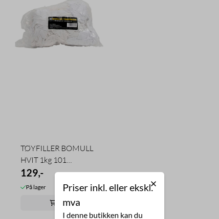
TØYFILLER BOMULL
HVIT 1kg 101
RELEKTA
129,-
Priser inkl. eller ekskl.
På lager
mva
Kjøp
I denne butikken kan du