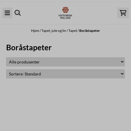
Hopp til innhold
Hjem
/
Tapet, jute og lin
/
Tapet
/
Boråstapeter
Boråstapeter