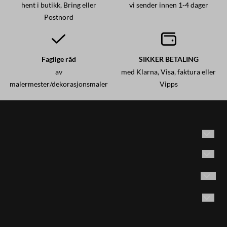
hent i butikk, Bring eller
vi sender innen 1-4 dager
Postnord
Faglige råd
SIKKER BETALING
av
med Klarna, Visa, faktura eller
malermester/dekorasjonsmaler
Vipps
Historisk maling AS
Adresse: Brødrene Olsensvei 53
Vilkår
1870 Ørje, Norge
Kontakt oss
Følg oss på Instagram
Email:
post@historiskmaling.no
E-post
Opprett konto
Tlf. 45404155 man. -fre. kl. 9-15