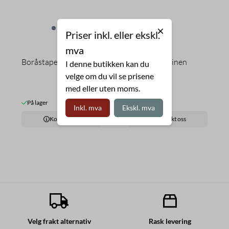
Priser inkl. eller ekskl.
mva
Boråstapet
Boråstapet Linen
I denne butikken kan du
velge om du vil se prisene
med eller uten moms.
På lager
På lager
Inkl. mva
Ekskl. mva
Kontakt oss
Kontakt oss
Velg frakt alternativ
Rask levering