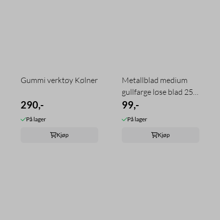
Gummi verktøy Kølner
Metallblad medium
gullfarge løse blad 25
290,-
ark
99,-
På lager
På lager
Kjøp
Kjøp