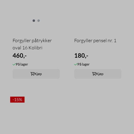
Forgyller påtrykker
Forgyller pensel nr. 1
oval 16 Kolibri
460,-
180,-
På lager
På lager
Kjøp
Kjøp
-15%