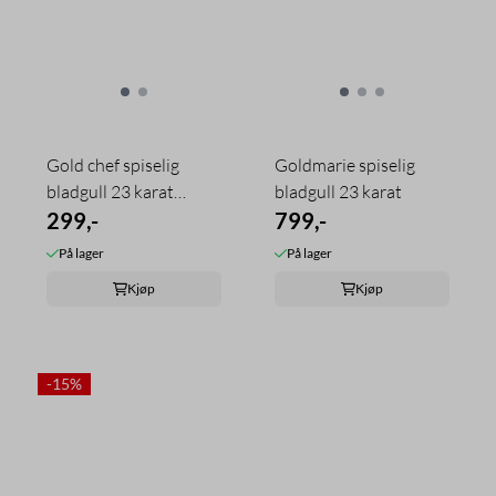
Gold chef spiselig
Goldmarie spiselig
bladgull 23 karat
bladgull 23 karat
smuler
299,-
799,-
På lager
På lager
Kjøp
Kjøp
-15%