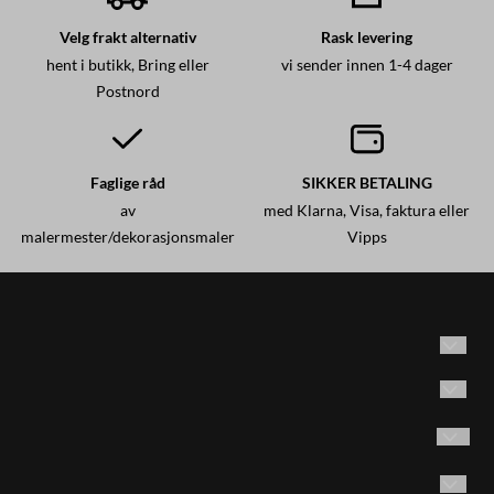
Velg frakt alternativ
Rask levering
hent i butikk, Bring eller
vi sender innen 1-4 dager
Postnord
Faglige råd
SIKKER BETALING
av
med Klarna, Visa, faktura eller
malermester/dekorasjonsmaler
Vipps
Historisk maling AS
Adresse: Brødrene Olsensvei 53
Vilkår
1870 Ørje, Norge
Kontakt oss
Følg oss på Instagram