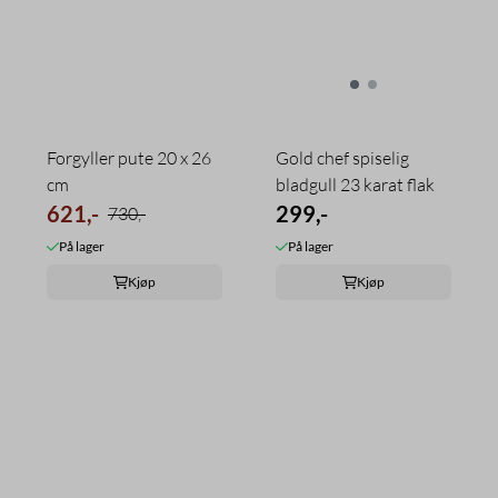
Forgyller pute 20 x 26
Gold chef spiselig
cm
bladgull 23 karat flak
621,-
299,-
730,-
På lager
På lager
Kjøp
Kjøp