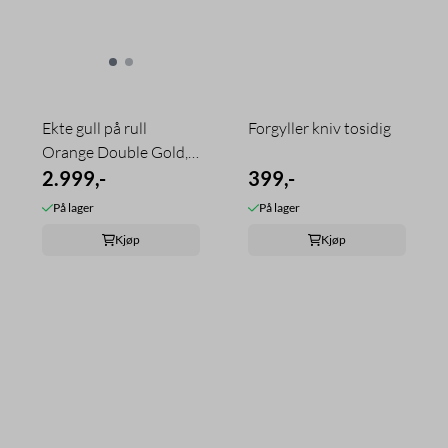
Ekte gull på rull
Forgyller kniv tosidig
Orange Double Gold,
22 karat 10 ...
2.999,-
399,-
På lager
På lager
Kjøp
Kjøp