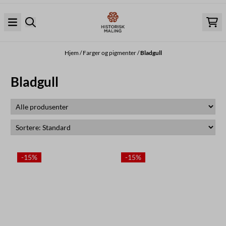
Hopp til innhold
Hjem
/
Farger og pigmenter
/
Bladgull
Bladgull
-15%
-15%