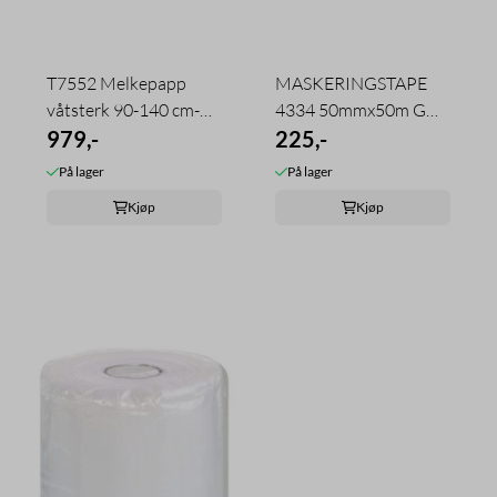
T7552 Melkepapp
MASKERINGSTAPE
våtsterk 90-140 cm-
4334 50mmx50m GUL
300gr. 75 m2
979,-
PRECISION TESA
225,-
På lager
På lager
Kjøp
Kjøp