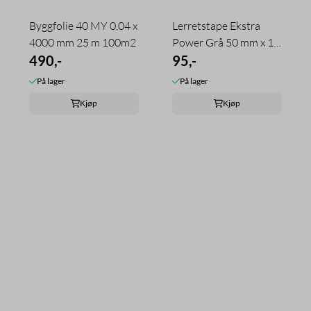
Byggfolie 40 MY 0,04 x
Lerretstape Ekstra
4000 mm 25 m 100m2
Power Grå 50 mm x 10
490,-
m
95,-
På lager
På lager
Kjøp
Kjøp