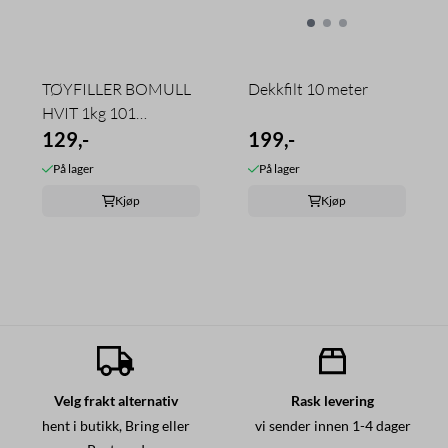
TØYFILLER BOMULL
Dekkfilt 10 meter
HVIT 1kg 101
RELEKTA
129,-
199,-
På lager
På lager
Kjøp
Kjøp
Velg frakt alternativ
Rask levering
hent i butikk, Bring eller
vi sender innen 1-4 dager