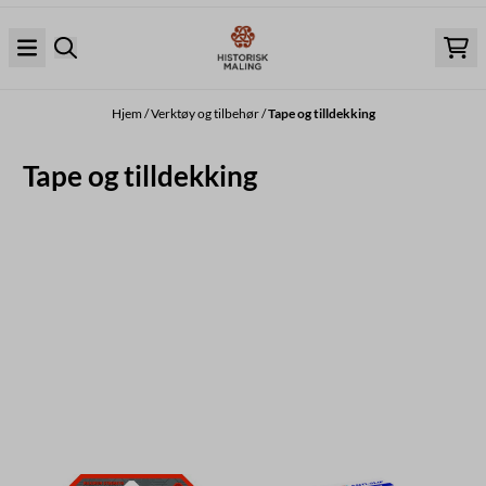
Hopp til innhold
Hjem
/
Verktøy og tilbehør
/
Tape og tilldekking
Tape og tilldekking