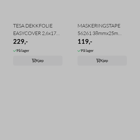
TESA DEKKFOLIE
MASKERINGSTAPE
EASYCOVER 2,6x17m
56261 38mmx25m
M/MASKERINGSTAPE
229,-
ROSA SENSITIVE ...
119,-
På lager
På lager
Kjøp
Kjøp