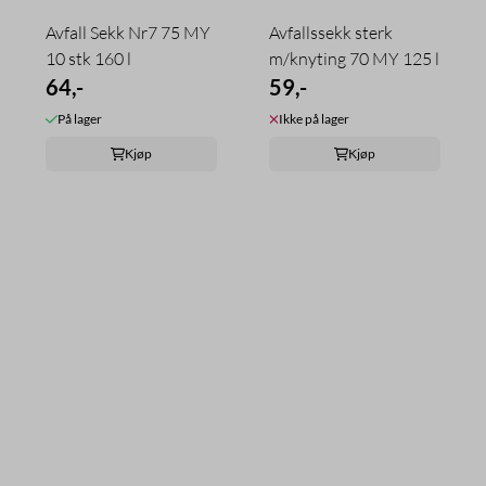
Avfall Sekk Nr7 75 MY
Avfallssekk sterk
10 stk 160 l
m/knyting 70 MY 125 l
64,-
59,-
På lager
Ikke på lager
Kjøp
Kjøp