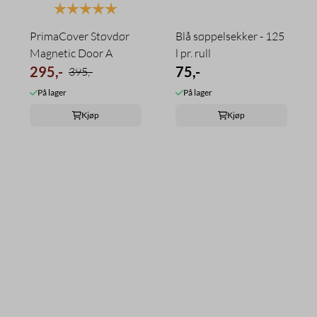
Karakter:
5.0 av 5 mulige
PrimaCover Støvdør
Blå søppelsekker - 125
Magnetic Door A
l pr. rull
295,-
75,-
395,-
På lager
På lager
Kjøp
Kjøp