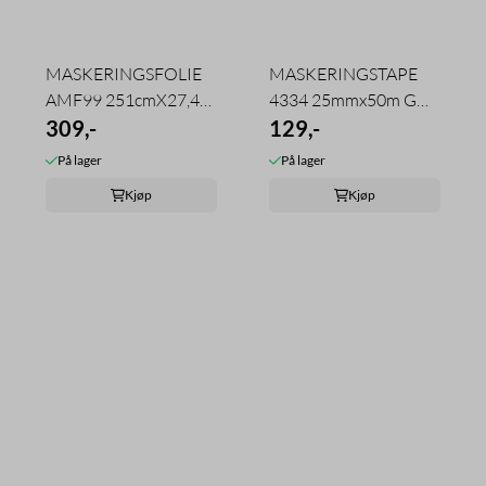
MASKERINGSFOLIE
MASKERINGSTAPE
AMF99 251cmX27,4m
4334 25mmx50m GUL
HAND-MASKER
309,-
PRECISION TESA
129,-
På lager
På lager
Kjøp
Kjøp