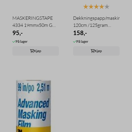
Karakter:
4.0 av 5 mu
MASKERINGSTAPE
Dekkningspapp/maskinpapir
4334 19mmx50m GUL
120cm /125gram
PRECISION TESA
95,-
36m2
158,-
På lager
På lager
Kjøp
Kjøp