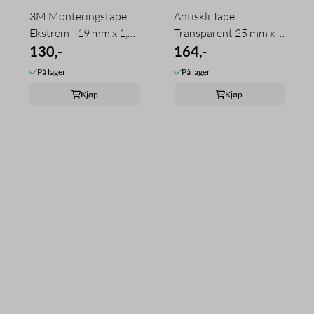
3M Monteringstape
Antiskli Tape
Ekstrem - 19 mm x 1,5
Transparent 25 mm x 5
m
130,-
m
164,-
På lager
På lager
Kjøp
Kjøp