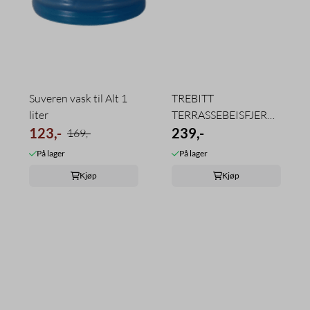
Suveren vask til Alt 1
TREBITT
liter
TERRASSEBEISFJERNER
123,-
4L JOTUN
239,-
169,-
På lager
På lager
Kjøp
Kjøp