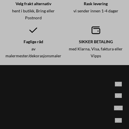
Velg frakt alternativ
Rask levering
hent i butikk, Bring eller
vi sender innen 1-4 dager
Postnord
Faglige råd
SIKKER BETALING
av
med Klarna, Visa, faktura eller
malermester/dekorasjonsmaler
Vipps
Historisk maling AS
Adresse: Brødrene Olsensvei 53
Vilkår
1870 Ørje, Norge
Kontakt oss
Følg oss på Instagram
Email:
post@historiskmaling.no
E-post