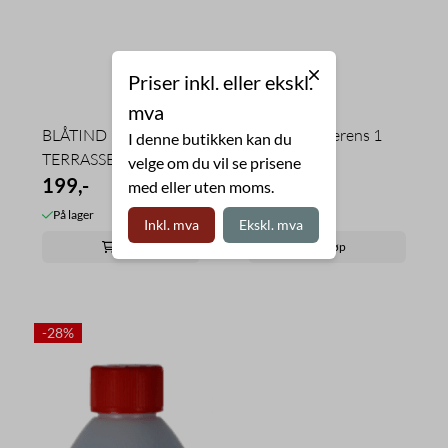
Priser inkl. eller ekskl.
mva
BLÅTIND
Unik terrasserens 1
I denne butikken kan du
TERRASSERENS 4L
liter
velge om du vil se prisene
199,-
169,-
med eller uten moms.
På lager
På lager
Inkl. mva
Ekskl. mva
Kjøp
Kjøp
-28%