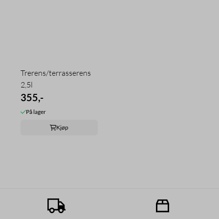
Trerens/terrasserens
2,5l
355,-
På lager
Kjøp