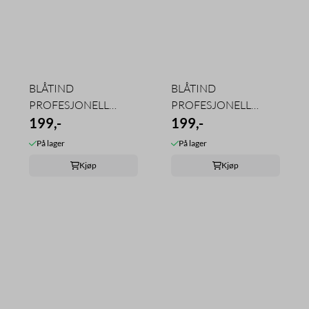
BLÅTIND
BLÅTIND
PROFESJONELL
PROFESJONELL
HUSVASK
199,-
KRAFTVASK
199,-
SKUMMENDE 4L
SKUMMENDE 4L
På lager
På lager
Kjøp
Kjøp