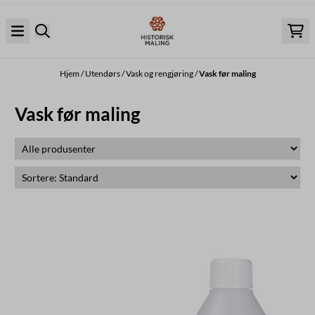
Hopp til innhold
Hjem
/
Utendørs
/
Vask og rengjøring
/
Vask før maling
Vask før maling