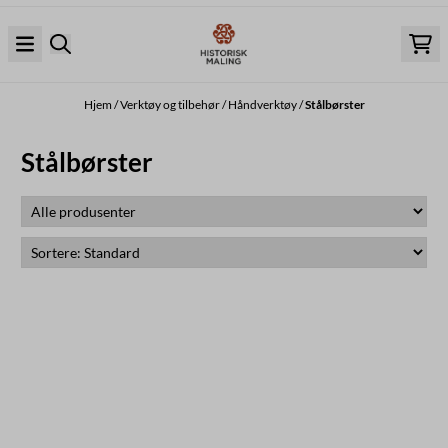
Hopp til innhold
Hjem
/
Verktøy og tilbehør
/
Håndverktøy
/
Stålbørster
Stålbørster