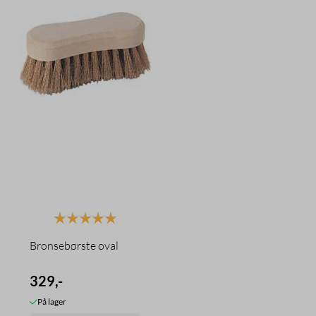
Karakter:
5.0 av 5 mulige
Bronsebørste oval
329,-
På lager