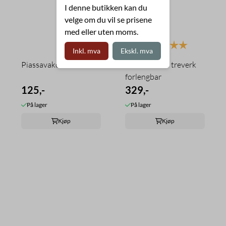
I denne butikken kan du
velge om du vil se prisene
med eller uten moms.
Karakter:
5.0 av 5 mu
Inkl. mva
Ekskl. mva
Piassavakost 30cm
Stålbørste til treverk
forlengbar
125,-
329,-
På lager
På lager
Kjøp
Kjøp