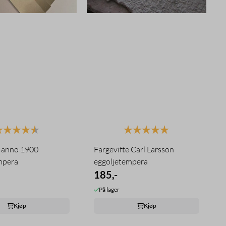
arakter:
4.7 av 5 mulige
Karakter:
5.0 av 5 mulige
e anno 1900
Fargevifte Carl Larsson
mpera
eggoljetempera
185,-
På lager
Kjøp
Kjøp