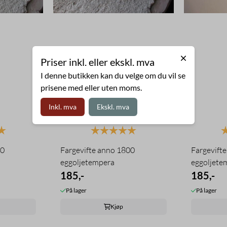
Priser inkl. eller ekskl. mva
I denne butikken kan du velge om du vil se
prisene med eller uten moms.
Inkl. mva
Ekskl. mva
5.0 av 5 mulige
Karakter:
5.0 av 5 mulige
K
00
Fargevifte anno 1800
Fargevift
eggoljetempera
eggoljete
185,-
185,-
På lager
På lager
Kjøp