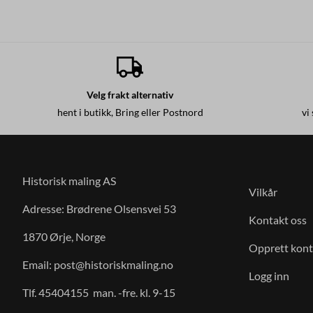
Velg frakt alternativ
hent i butikk, Bring eller Postnord
vi
Historisk maling AS
Vilkår
Adresse: Brødrene Olsensvei 53
Kontakt oss
1870 Ørje, Norge
Opprett kon
Email:
post@historiskmaling.no
Logg inn
Tlf. 45404155 man. -fre. kl. 9-15