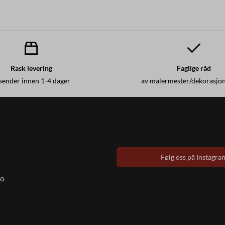
Rask levering
Faglige råd
 sender innen 1-4 dager
av malermester/dekorasjo
Følg oss på Instagra
to