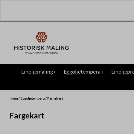
Hopp til innhold
Linoljemaling
Eggoljetempera
Linoljepr
Hjem
/
Eggoljetempera
/
Fargekart
Fargekart