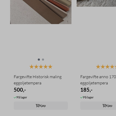
Karakter:
5.0 av 5 mulige
Karakter:
Fargevifte Historisk maling
Fargevifte anno 17
eggoljetempera
eggoljetempera
500,-
185,-
På lager
På lager
Kjøp
Kjøp