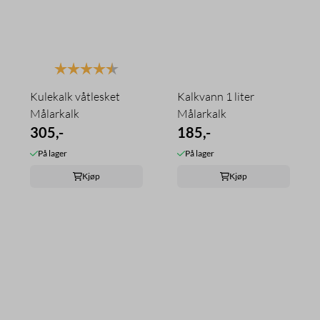
Karakter:
4.5 av 5 mulige
Kulekalk våtlesket
Kalkvann 1 liter
Målarkalk
Målarkalk
305,-
185,-
På lager
På lager
Kjøp
Kjøp