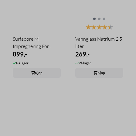
Karakter:
4.6 av 5 mu
Surfapore M
Vannglass Natrium 2.5
Impregnering For
liter
Naturstein - 1 l
899,-
269,-
På lager
På lager
Kjøp
Kjøp