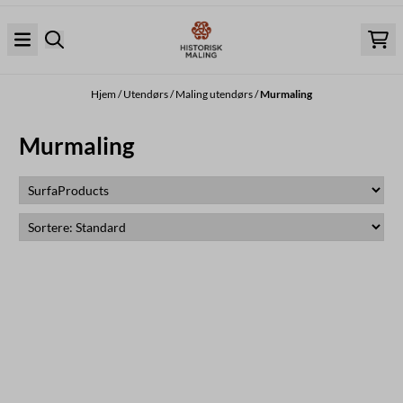
Hopp til innhold
Hjem
/
Utendørs
/
Maling utendørs
/
Murmaling
Murmaling