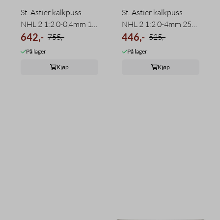
St. Astier kalkpuss
St. Astier kalkpuss
NHL 2 1:2 0-0,4mm 18
NHL 2 1:2 0-4mm 25
kg
642,-
kg
446,-
755,-
525,-
På lager
På lager
Kjøp
Kjøp