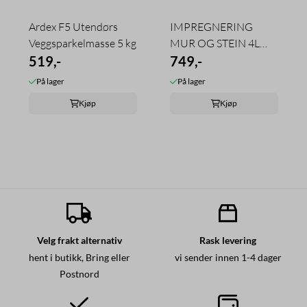
Ardex F5 Utendørs
IMPREGNERING
Veggsparkelmasse 5 kg
MUR OG STEIN 4L
519,-
JOTUN
749,-
På lager
På lager
Kjøp
Kjøp
Velg frakt alternativ
Rask levering
hent i butikk, Bring eller
vi sender innen 1-4 dager
Postnord