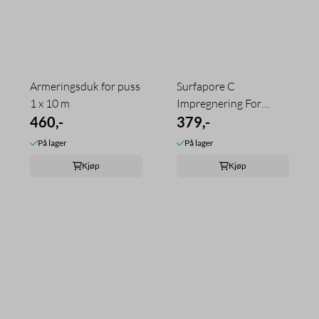
Armeringsduk for puss
Surfapore C
1 x 10 m
Impregnering For
460,-
Betong - 1 l
379,-
På lager
På lager
Kjøp
Kjøp