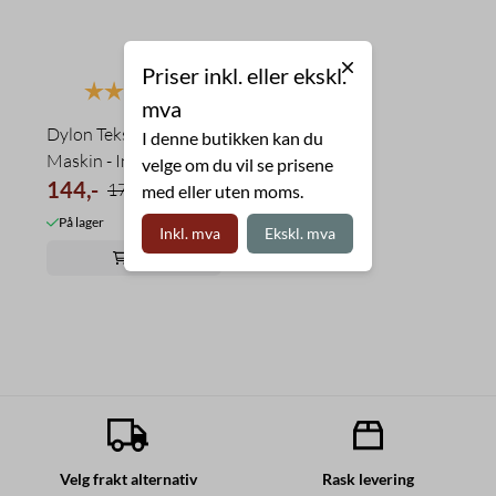
Priser inkl. eller ekskl.
Karakter:
5.0 av 5 mulige
mva
Dylon Tekstilfarge
I denne butikken kan du
Maskin - Intense Black
velge om du vil se prisene
144,-
179,-
med eller uten moms.
På lager
Inkl. mva
Ekskl. mva
Kjøp
Velg frakt alternativ
Rask levering