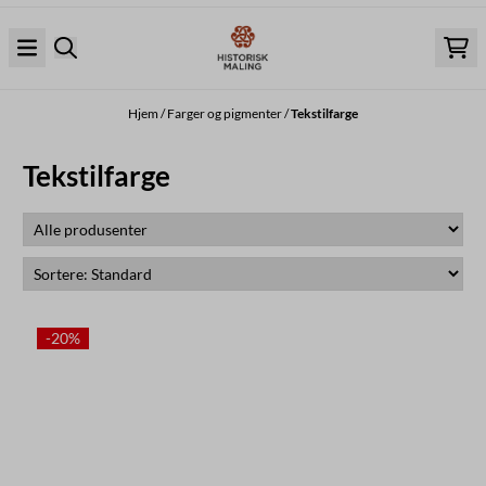
Hopp til innhold
Hjem
/
Farger og pigmenter
/
Tekstilfarge
Tekstilfarge
-20%