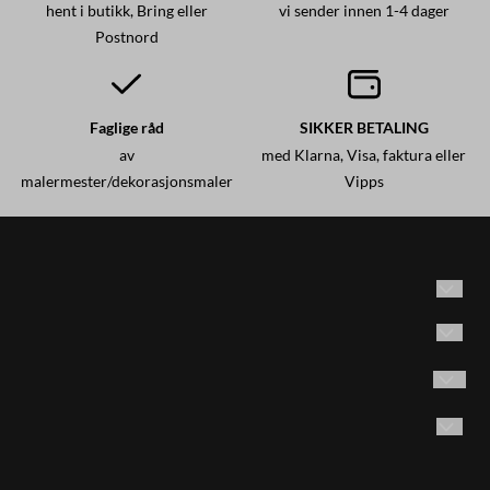
hent i butikk, Bring eller
vi sender innen 1-4 dager
Postnord
Faglige råd
SIKKER BETALING
av
med Klarna, Visa, faktura eller
malermester/dekorasjonsmaler
Vipps
Historisk maling AS
Adresse: Brødrene Olsensvei 53
Vilkår
1870 Ørje, Norge
Kontakt oss
Følg oss på Instagram
Email:
post@historiskmaling.no
E-post
Opprett konto
Tlf. 45404155 man. -fre. kl. 9-15