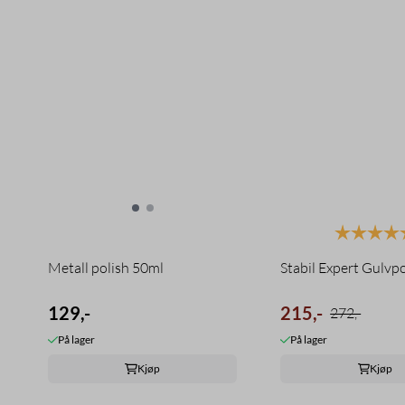
Karakter:
Metall polish 50ml
Stabil Expert Gulvpol
129,-
215,-
272,-
På lager
På lager
Kjøp
Kjøp