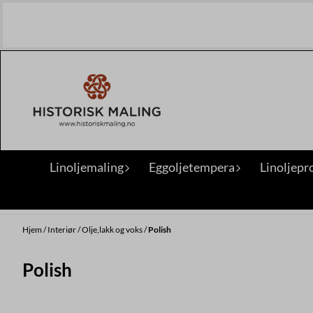
Hopp til innhold
Linoljemaling
Eggoljetempera
Linoljepr
Hjem
/
Interiør
/
Olje,lakk og voks
/
Polish
Polish