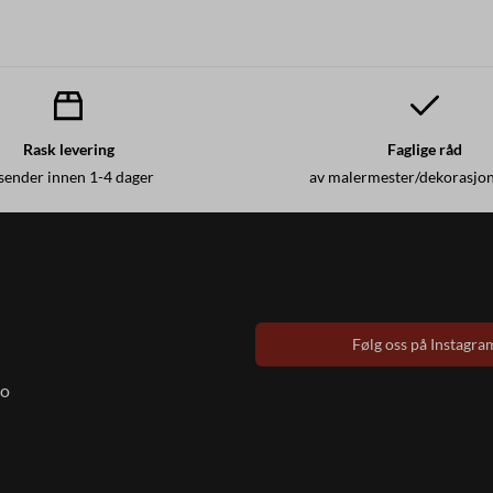
Rask levering
Faglige råd
 sender innen 1-4 dager
av malermester/dekorasjo
Følg oss på Instagra
to