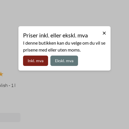
Priser inkl. eller ekskl. mva
I denne butikken kan du velge om du vil se
prisene med eller uten moms.
Inkl. mva
Ekskl. mva
5.0 av 5 mulige
ish - 1 l