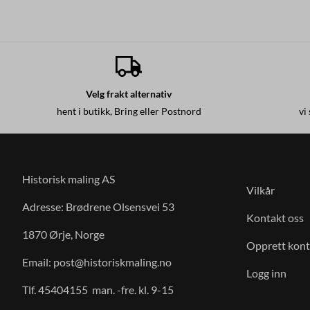
Velg frakt alternativ
hent i butikk, Bring eller Postnord
vi
Historisk maling AS
Vilkår
Adresse: Brødrene Olsensvei 53
Kontakt oss
1870 Ørje, Norge
Opprett kon
Email:
post@historiskmaling.no
Logg inn
Tlf. 45404155 man. -fre. kl. 9-15