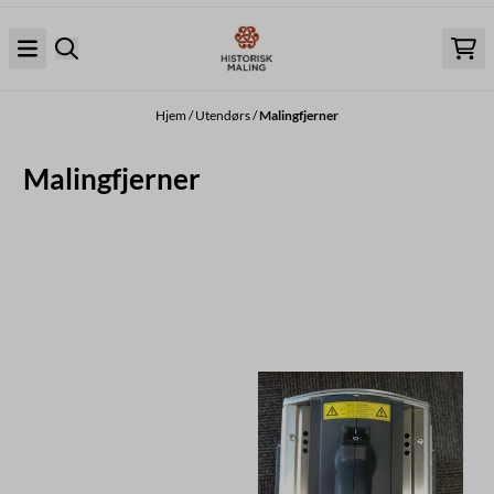
Hopp til innhold
Hjem
/
Utendørs
/
Malingfjerner
Malingfjerner