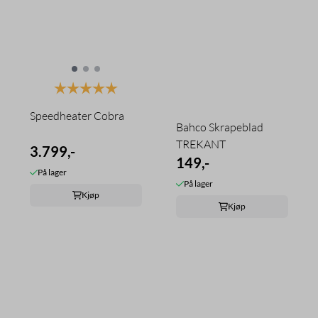
Karakter:
5.0 av 5 mulige
Speedheater Cobra
Bahco Skrapeblad
TREKANT
3.799,-
149,-
På lager
På lager
Kjøp
Kjøp