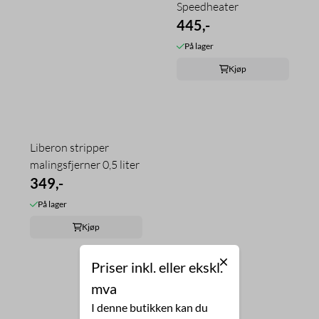
Speedheater
445,-
På lager
Kjøp
Liberon stripper
malingsfjerner 0,5 liter
349,-
På lager
Kjøp
Priser inkl. eller ekskl.
mva
I denne butikken kan du