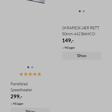
SKRAPESKJÆR RETT
50mm 442 BAHCO
149,-
På lager
Kjøp
Karakter:
5.0 av 5 mulige
Panelblad
Speedheater
299,-
På lager
Kjøp