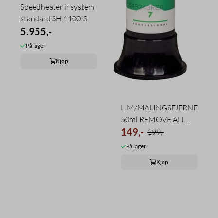
Speedheater ir system
standard SH 1100-S
5.955,-
På lager
Kjøp
LIM/MALINGSFJERNER
50ml REMOVE ALL
TEC7
149,-
199,-
På lager
Kjøp