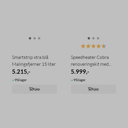
Karakter:
4.3 av 5 mu
Smartstrip xtra blå
Speedheater Cobra
Malingsfjerner 15 liter
renoveringskit med
5.215,-
skraper og ...
5.999,-
På lager
På lager
Kjøp
Kjøp