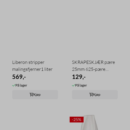
Liberon stripper
SKRAPESKJÆR pære
malingsfjerner1 liter
25mm 625-pære
569,-
BAHCO
129,-
På lager
På lager
Kjøp
Kjøp
-25%