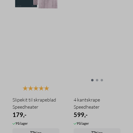
Karakter:
5.0 av 5 mulige
Slipekit til skrapeblad
4 kantskrape
Speedheater
Speedheater
179,-
599,-
På lager
På lager
Kjøp
Kjøp