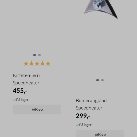
Karakter:
5.0 av 5 mulige
Kittstemjern
Speedheater
455,-
På lager
Bumerangblad
Speedheater
Kjøp
299,-
På lager
Kjøp