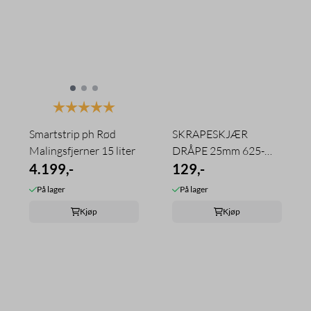
Karakter:
5.0 av 5 mulige
Smartstrip ph Rød
SKRAPESKJÆR
Malingsfjerner 15 liter
DRÅPE 25mm 625-
4.199,-
DROP BAHCO
129,-
På lager
På lager
Kjøp
Kjøp