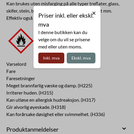
Kan brukes uten misfarging på alle typer treflater, glass,
skifer, stein, betong, metall, sink, aluminiu, plast mm.
Priser inkl. eller ekskl.
Effektiv også på verikale flater, inne og ute.
mva
I denne butikken kan du
velge om du vil se prisene
med eller uten moms.
Inkl. mva
Ekskl. mva
Varselord
Fare
Faresetninger
Meget brannfarlig væske og damp. (H225)
Irriterer huden. (H315)
Kan utløse en allergisk hudreaksjon. (H317)
Gir alvorlig øyeskade. (H318)
Kan forårsake døsighet eller svimmelhet. (H336)
Produktanmeldelser