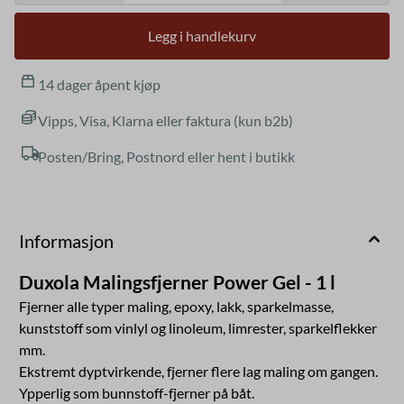
væske og damp. (H225) Irriterer huden. (H315) Kan utløse en
allergisk hudreaksjon. (H317) Gir alvorlig øyeskade. (H318) Kan
Legg i handlekurv
forårsake døsighet eller svimmelhet. (H336)
14 dager åpent kjøp
Vipps, Visa, Klarna eller faktura (kun b2b)
Posten/Bring, Postnord eller hent i butikk
Informasjon
Duxola Malingsfjerner Power Gel - 1 l
Fjerner alle typer maling, epoxy, lakk, sparkelmasse,
kunststoff som vinlyl og linoleum, limrester, sparkelflekker
mm.
Ekstremt dyptvirkende, fjerner flere lag maling om gangen.
Ypperlig som bunnstoff-fjerner på båt.