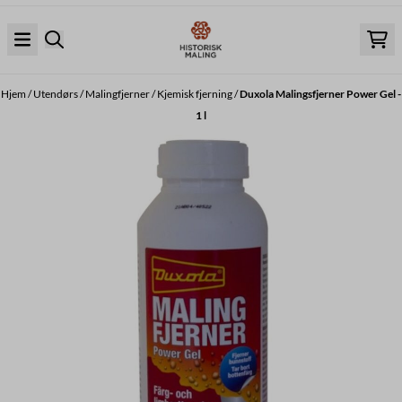
Hopp til innhold
Hjem
/
Utendørs
/
Malingfjerner
/
Kjemisk fjerning
/
Duxola Malingsfjerner Power Gel -
1 l