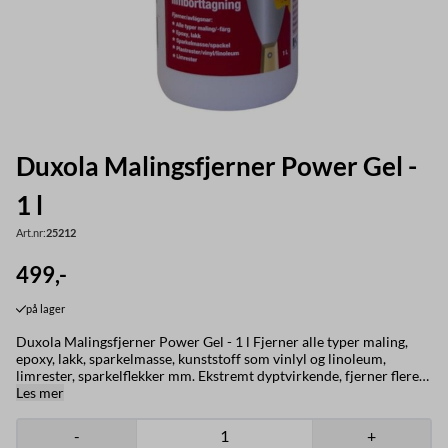
Duxola Malingsfjerner Power Gel -
1 l
Art.nr:
25212
499,-
på lager
Duxola Malingsfjerner Power Gel - 1 l Fjerner alle typer maling,
epoxy, lakk, sparkelmasse, kunststoff som vinlyl og linoleum,
limrester, sparkelflekker mm. Ekstremt dyptvirkende, fjerner flere
lag maling om gangen. Ypperlig som bunnstoff-fjerner på båt. Kan
Les mer
brukes uten misfarging på alle typer treflater, glass, skifer, stein,
betong, metall, sink, aluminiu, plast mm. Effektiv også på verikale
-
+
flater, inne og ute. Varselord Fare Faresetninger Meget brannfarlig