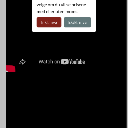
velge om du vil se prisene
med eller uten moms.
Inkl. mva
Ekskl. mva