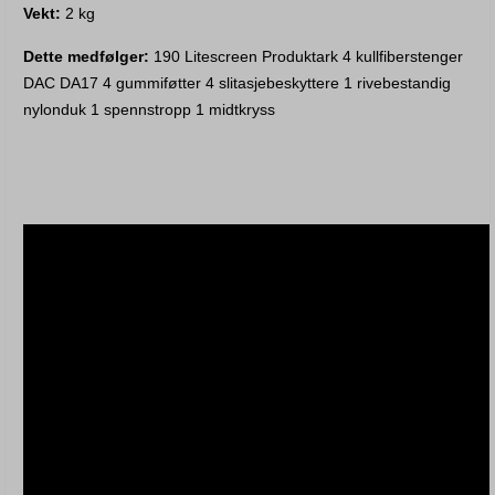
Vekt: 
2 kg 
Dette medfølger:
 190 Litescreen Produktark 4 kullfiberstenger 
DAC DA17 4 gummiføtter 4 slitasjebeskyttere 1 rivebestandig 
nylonduk 1 spennstropp 1 midtkryss