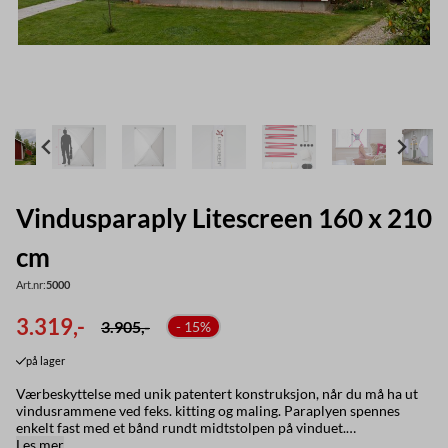
Vindusparaply Litescreen 160 x 210
cm
Art.nr:
5000
3.319,-
3.905,-
- 15%
på lager
Værbeskyttelse med unik patentert konstruksjon, når du må ha ut
vindusrammene ved feks. kitting og maling. Paraplyen spennes
enkelt fast med et bånd rundt midtstolpen på vinduet.
Produktbeskrivelse: Litescreen værbeskyttelse er utrolig fleksibel
Les mer