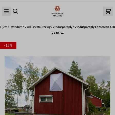
Hopp til innhold
Hjem
/
Utendørs
/
Vindusrestaurering
/
Vindusparaply
/
Vindusparaply Litescreen 160
x 210 cm
-15%