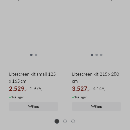
Litescreen kit small 125
Litescreen kit 215 x 280
x 165 cm
cm
2.529,-
3.527,-
2.975,-
4.149,-
På lager
På lager
Kjøp
Kjøp