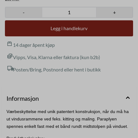
og enkel å bruke med sin patenterte konstruksjon. Værbeskyttelsen
monteres enkelt og demonteres ved å dele kullfiberstengene på
-
+
samme måte som stengene i et telt. Den sammenleggbare
konstruksjonen, fleksibiliteten og lette vekten til værbeskyttelsen er
unik på markedet. Stoffet av rivebestandig nylonstoff er vind- og
Legg i handlekurv
vanntett. Når den oppbevares i den medfølgende vesken, kan
værbeskyttelsen bæres overalt. Slitasjebeskyttelse for hjørnene på
nylonduken er inkludert. Hvis du ønsker denne paraplyen mindre
14 dager åpent kjøp
eller større, må dette produktet kominereres/kjøpes ekstra med
enten Litescreen kit smal 125 x 165 cm , Litescreen kit 195 x 255
cm eller Litescreen kit 215 x 280 cm . Stoff : Rivefast nylon (160
Vipps, Visa, Klarna eller faktura (kun b2b)
gr/m2) Yttermål :160x210 cm Rek. ytre mål vindusramme 150x200
cm Vekt: 2 kg Dette medfølger: 190 Litescreen Produktark 4
Posten/Bring, Postnord eller hent i butikk
kullfiberstenger DAC DA17 4 gummiføtter 4 slitasjebeskyttere 1
rivebestandig nylonduk 1 spennstropp 1 midtkryss
Informasjon
Værbeskyttelse med unik patentert konstruksjon, når du må ha 
ut vindusrammene ved feks. kitting og maling. Paraplyen 
spennes enkelt fast med et bånd rundt midtstolpen på vinduet. 