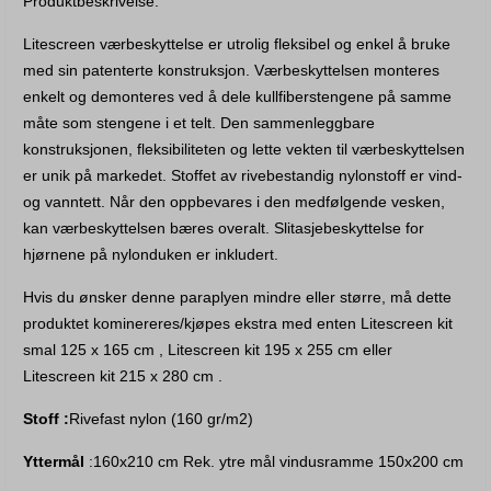
Produktbeskrivelse: 
Litescreen værbeskyttelse er utrolig fleksibel og enkel å bruke 
med sin patenterte konstruksjon. Værbeskyttelsen monteres 
enkelt og demonteres ved å dele kullfiberstengene på samme 
måte som stengene i et telt. Den sammenleggbare 
konstruksjonen, fleksibiliteten og lette vekten til værbeskyttelsen 
er unik på markedet. Stoffet av rivebestandig nylonstoff er vind- 
og vanntett. Når den oppbevares i den medfølgende vesken, 
kan værbeskyttelsen bæres overalt. Slitasjebeskyttelse for 
hjørnene på nylonduken er inkludert.
Hvis du ønsker denne paraplyen mindre eller større, må dette 
produktet kominereres/kjøpes ekstra med enten Litescreen kit 
smal 125 x 165 cm , Litescreen kit 195 x 255 cm eller 
Litescreen kit 215 x 280 cm .
Stoff :
Rivefast nylon (160 gr/m2) 
Yttermål 
:160x210 cm Rek. ytre mål vindusramme 150x200 cm 